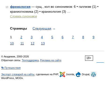
френология
— сущ., кол во синонимов: 6 • галлизм (1) •
10
краниогномика (2) • краниология (3) …
Словарь синонимов
Страницы
Следующая
→
1
2
3
4
5
6
7
8
9
10
11
12
13
© Академик, 2000-2026
18+
Обратная связь:
Техподдержка
,
Реклама на сайте
👣 Путешествия
Экспорт словарей на сайты
, сделанные на PHP,
Joomla,
Drupal,
WordPress, MODx.