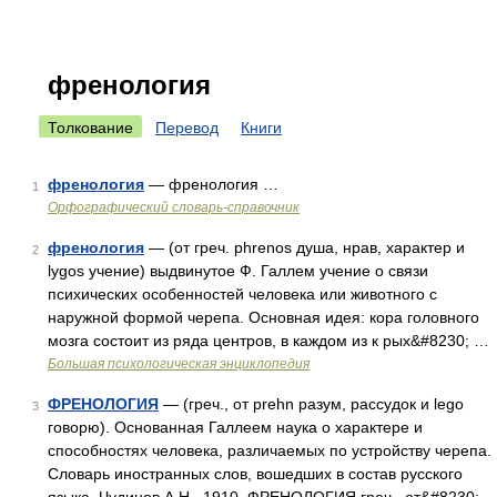
френология
Толкование
Перевод
Книги
френология
— френология …
1
Орфографический словарь-справочник
френология
— (от греч. phrenos душа, нрав, характер и
2
lуgos учение) выдвинутое Ф. Галлем учение о связи
психических особенностей человека или животного с
наружной формой черепа. Основная идея: кора головного
мозга состоит из ряда центров, в каждом из к рых&#8230; …
Большая психологическая энциклопедия
ФРЕНОЛОГИЯ
— (греч., от prehn разум, рассудок и lego
3
говорю). Основанная Галлеем наука о характере и
способностях человека, различаемых по устройству черепа.
Словарь иностранных слов, вошедших в состав русского