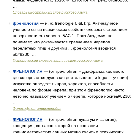
языка. Чудинов А.Н., 1910. ФРЕНОЛОГИЯ греч., от&#8230;
…
Словарь иностранных слов русского языка
френология
— и, ж. frénologie f. &LT;гр. Антинаучное
4
учение о связи психических свойств человека с строением
поверхности его черепа. БАС 1. Пока Академия не
понимает, что доказывается сравнением черепов
перелетных птиц и другими .., френология вводится
в&#8230; …
Исторический словарь галлицизмов русского языка
ФРЕНОЛОГИЯ
— (от греч. phren – диафрагма как место,
5
где совершается духовная деятельность, и logos – учение)
искусство определять нрав, характер, способности
человека по форме черепа; при этом френологию часто
неточно называют учением о черепе, которое носит&#8230;
…
Философская энциклопедия
ФРЕНОЛОГИЯ
— (от греч. phren душа ум и ...логия),
6
концепция, согласно которой на основании
краниометрических данных можно судить о психических