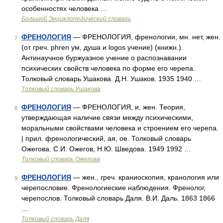
особенностях человека …
Большой Энциклопедический словарь
ФРЕНОЛОГИЯ
— ФРЕНОЛОГИЯ, френологии, мн. нет, жен.
7
(от греч. phren ум, душа и logos учение) (книжн.).
Антинаучное буржуазное учение о распознавании
психических свойств человека по форме его черепа.
Толковый словарь Ушакова. Д.Н. Ушаков. 1935 1940 …
Толковый словарь Ушакова
ФРЕНОЛОГИЯ
— ФРЕНОЛОГИЯ, и, жен. Теория,
8
утверждающая наличие связи между психическими,
моральными свойствами человека и строением его черепа.
| прил. френологический, ая, ое. Толковый словарь
Ожегова. С.И. Ожегов, Н.Ю. Шведова. 1949 1992 …
Толковый словарь Ожегова
ФРЕНОЛОГИЯ
— жен., греч. краниоскопия, кранология или
9
черепословие. Френологиеские наблюдения. Френолог,
черепослов. Толковый словарь Даля. В.И. Даль. 1863 1866
…
Толковый словарь Даля